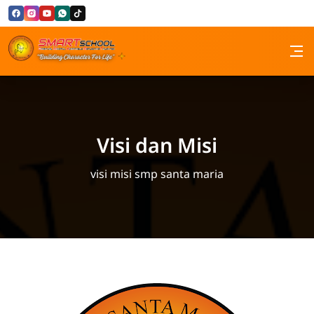
Skip to Content
SMP Santa Maria Bandung
Visi dan Misi
visi misi smp santa maria