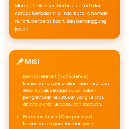
Membentuk insan berbudi pekerti dan
cerdas berbasis nilai-nilai Katolik, berhati
nurani, berbelas kasih, dan bertanggung
jawab.
MISI
Berhati Nurani (Conscience)
Menanamkan pendidikan nilai moral dan
etika Katolik sebagai dasar dalam
pengambilan keputusan yang selaras
antara pikiran, ucapan, dan tindakan.
Berbelas Kasih (Compassion)
Menanamkan pemahaman yang