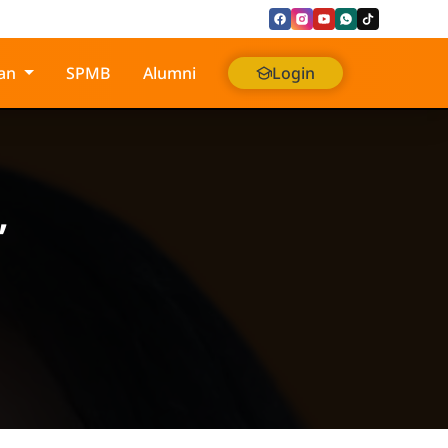
an
SPMB
Alumni
Login
,