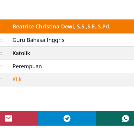
:
Beatrice Christina Dewi, S.S.,S.E.,S.Pd.
:
Guru Bahasa Inggris
:
Katolik
:
Perempuan
:
Klik