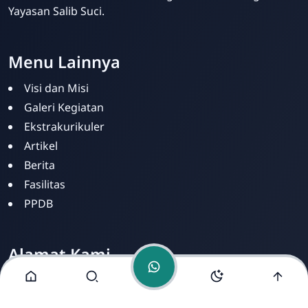
Yayasan Salib Suci.
Menu Lainnya
Visi dan Misi
Kris Analia
Galeri Kegiatan
Online
Ekstrakurikuler
Artikel
Berita
Fasilitas
PPDB
Alamat Kami
Jl. Ahmad Yani No. 273 Kel. Cihapit Kec. Bandung Wetan
Bandung. 40114