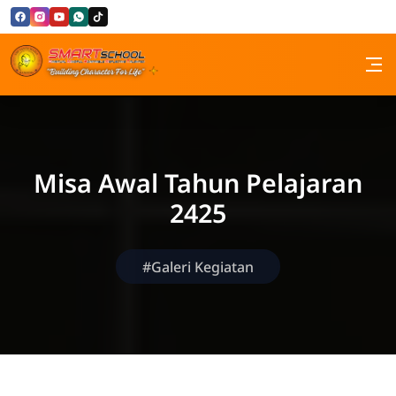
Skip to Content
SMP Santa Maria Bandung
Misa Awal Tahun Pelajaran
2425
#Galeri Kegiatan