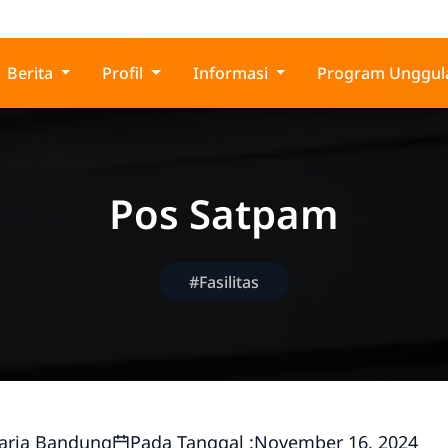
g
Berita
Profil
Informasi
Program Unggul
Pos Satpam
#Fasilitas
aria Bandung
Pada Tanggal :
November 16, 2024