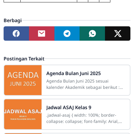
Berbagi
Postingan Terkait
Agenda Bulan Juni 2025
Agenda Bulan Juni 2025 sesuai
kalender Akademik sebagai berikut :
Pelaksanaan : 1- 31 Juni 2025Waktu :
07:00 s/d 13.55Lokasi : SMP Santa
Jadwal ASAJ Kelas 9
.jadwal-asaj { width: 100%; border-
collapse: collapse; font-family: Arial,
sans-serif; font-size: 14px; } .jadwal-
asaj th,