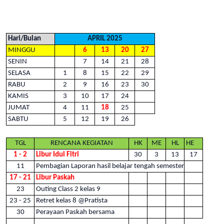
Hari/Bulan
APRIL 2025
MINGGU
6
13
20
27
SENIN
7
14
21
28
SELASA
1
8
15
22
29
RABU
2
9
16
23
30
KAMIS
3
10
17
24
JUMAT
4
11
18
25
SABTU
5
12
19
26
TGL
RENCANA KEGIATAN
HK
ME
HL
HE
1 - 2
Libur Idul Fitri
30
3
13
17
11
Pembagian Laporan hasil belajar tengah semester
17 - 21
Libur Paskah
23
Outing Class 2 kelas 9
23 - 25
Retret kelas 8 @Pratista
30
Perayaan Paskah bersama