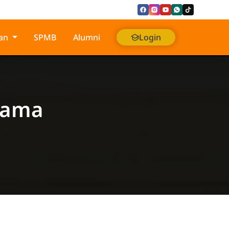
an
SPMB
Alumni
Login
sama