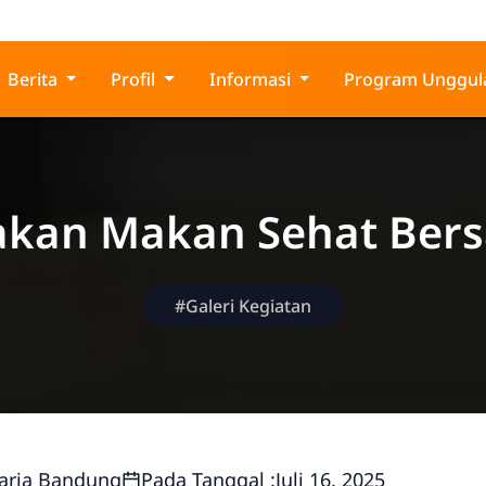
g
Berita
Profil
Informasi
Program Unggul
akan Makan Sehat Ber
#Galeri Kegiatan
aria Bandung
Pada Tanggal :
Juli 16, 2025