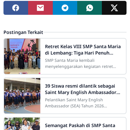
Postingan Terkait
Retret Kelas VIII SMP Santa Maria
di Lembang: Tiga Hari Penuh
Makna, Refleksi, dan
SMP Santa Maria kembali
Kebersamaan
menyelenggarakan kegiatan retret
bagi siswa kelas VIII yang
berlangsung pada Rabu hingga Jumat,
15–17 April 2026. Bertempat di
39 Siswa resmi dilantik sebagai
Saint Mary English Ambassador
(SEA) Tahun 2026
Pelantikan Saint Mary English
Ambassador (SEA) Tahun 2026
Berlangsung Khidmat dan Penuh
SemangatPenulis : Wandri,
S.Pd.,Gr.Senin, 2 Maret 2026 menjadi
Semangat Paskah di SMP Santa