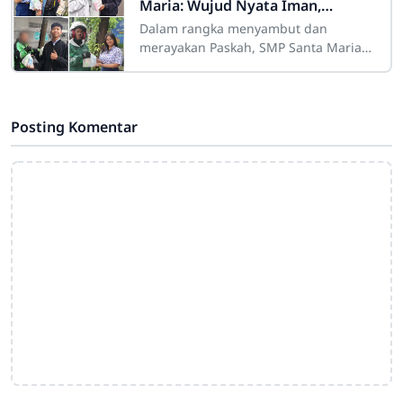
Maria: Wujud Nyata Iman,
Kepedulian, dan Aksi Nyata
Dalam rangka menyambut dan
merayakan Paskah, SMP Santa Maria
menyelenggarakan serangkaian
kegiatan rohani dan sosial yang penuh
makna. Kegiatan ini
Posting Komentar