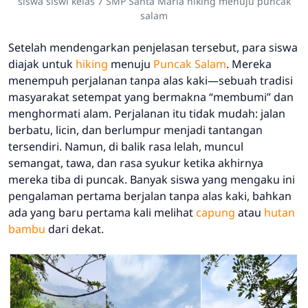
siswa siswi kelas 7 SMP Santa Maria hiking menuju puncak
salam
Setelah mendengarkan penjelasan tersebut, para siswa
diajak untuk
hiking
menuju
Puncak Salam
. Mereka
menempuh perjalanan tanpa alas kaki—sebuah tradisi
masyarakat setempat yang bermakna “membumi” dan
menghormati alam. Perjalanan itu tidak mudah: jalan
berbatu, licin, dan berlumpur menjadi tantangan
tersendiri. Namun, di balik rasa lelah, muncul
semangat, tawa, dan rasa syukur ketika akhirnya
mereka tiba di puncak. Banyak siswa yang mengaku ini
pengalaman pertama berjalan tanpa alas kaki, bahkan
ada yang baru pertama kali melihat
capung
atau
hutan
bambu
dari dekat.