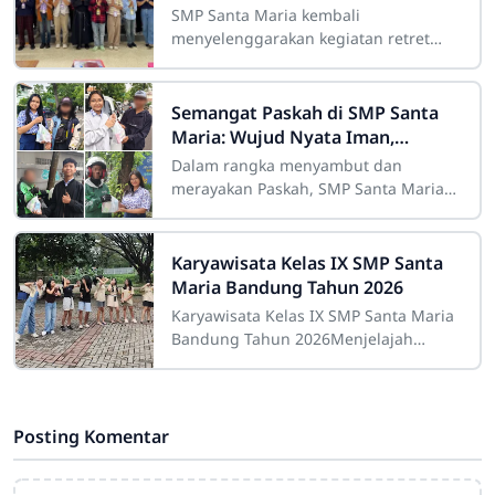
Makna, Refleksi, dan
SMP Santa Maria kembali
Kebersamaan
menyelenggarakan kegiatan retret
bagi siswa kelas VIII yang
berlangsung pada Rabu hingga Jumat,
15–17 April 2026. Bertempat di
Semangat Paskah di SMP Santa
Maria: Wujud Nyata Iman,
Kepedulian, dan Aksi Nyata
Dalam rangka menyambut dan
merayakan Paskah, SMP Santa Maria
menyelenggarakan serangkaian
kegiatan rohani dan sosial yang penuh
makna. Kegiatan ini
Karyawisata Kelas IX SMP Santa
Maria Bandung Tahun 2026
Karyawisata Kelas IX SMP Santa Maria
Bandung Tahun 2026Menjelajah
Jakarta dan Bogor, Membangun
Persahabatan, Kemandirian, dan
Pengalaman Tak
Posting Komentar