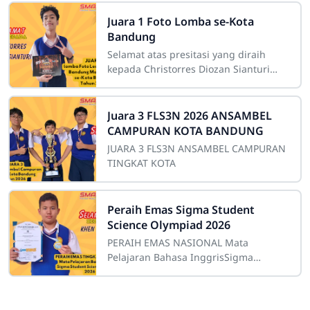
Juara 1 Foto Lomba se-Kota
Bandung
Selamat atas presitasi yang diraih
kepada Christorres Diozan Sianturi
mendapatkan hasil yang terbarik
sebagai Juara 1 lomba Foto Leopard
Gecko
Juara 3 FLS3N 2026 ANSAMBEL
CAMPURAN KOTA BANDUNG
JUARA 3 FLS3N ANSAMBEL CAMPURAN
TINGKAT KOTA
Peraih Emas Sigma Student
Science Olympiad 2026
PERAIH EMAS NASIONAL Mata
Pelajaran Bahasa InggrisSigma
Student Science Olympiad