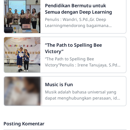
Pendidikan Bermutu untuk
Semua dengan Deep Learning
Penulis : Wandri, S.Pd.,Gr. Deep
Learningmendorong bagaimana
pembelajaran mampu memuliakan
manusia dengan segala perbedaan
kemampuan dan
“The Path to Spelling Bee
Victory”
“The Path to Spelling Bee
Victory”Penulis : Irene Tanujaya, S.Pd.
CLASS. She is the youngest in her
class. CLASS…. CLASS; C-L-A-S-S; CLASS
Music is Fun
Musik adalah bahasa universal yang
dapat menghubungkan perasaan, ide,
dan bahkan budaya yang berbeda.
Banyak orang yang menganggap
belajar musik
Posting Komentar