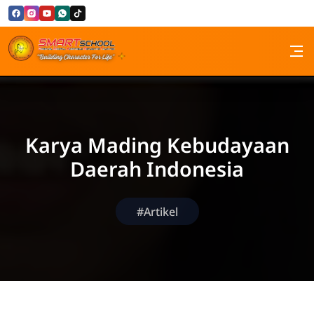
Skip to Content
SMP Santa Maria Bandung
Karya Mading Kebudayaan
Daerah Indonesia
#Artikel