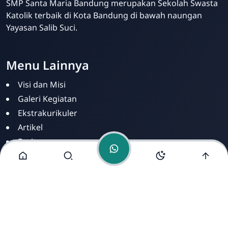
SMP Santa Maria Bandung merupakan Sekolah Swasta
Katolik terbaik di Kota Bandung di bawah naungan
Kris Analia
Yayasan Salib Suci.
Online
Menu Lainnya
Visi dan Misi
Galeri Kegiatan
Ekstrakurikuler
Artikel
Berita
Fasilitas
PPDB
Alamat Kami
Jl. Ahmad Yani No. 273 Kel. Cihapit Kec. Bandung Wetan