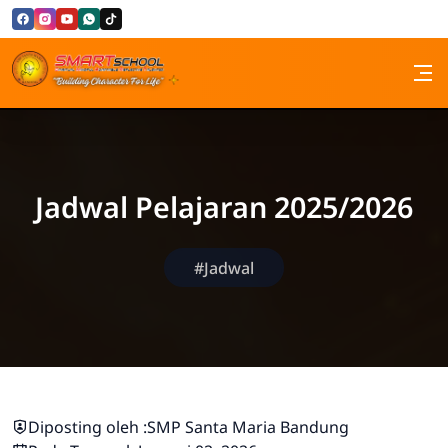
Skip to Content
SMP Santa Maria Bandung
Jadwal Pelajaran 2025/2026
#Jadwal
Diposting oleh :
SMP Santa Maria Bandung