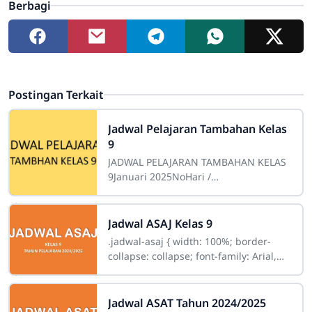
Berbagi
Postingan Terkait
Jadwal Pelajaran Tambahan Kelas
9
JADWAL PELAJARAN TAMBAHAN KELAS
9Januari 2025NoHari /
TanggalWaktuKelas AKelas BKelas
C1Kamis, 23 Januari 202513.40 -
14.4060'MATIPAB.ING2Jumat,
Jadwal ASAJ Kelas 9
.jadwal-asaj { width: 100%; border-
collapse: collapse; font-family: Arial,
sans-serif; font-size: 14px; } .jadwal-
asaj th,
Jadwal ASAT Tahun 2024/2025