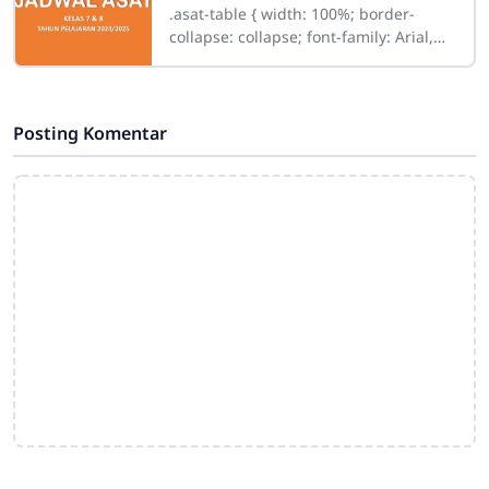
.asat-table { width: 100%; border-
collapse: collapse; font-family: Arial,
sans-serif; font-size: 14px; } .asat-table
th,
Posting Komentar