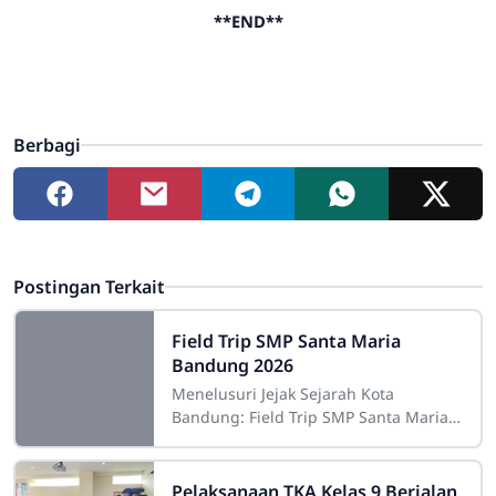
**END**
Berbagi
Postingan Terkait
Field Trip SMP Santa Maria
Bandung 2026
Menelusuri Jejak Sejarah Kota
Bandung: Field Trip SMP Santa Maria
Bandung 2026Bandung, 6 Mei 2026 —
Suasana semangat dan antusias
tampak menyelimuti
Pelaksanaan TKA Kelas 9 Berjalan