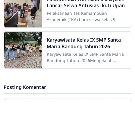
Lancar, Siswa Antusias Ikuti Ujian
Pelaksanaan Tes Kemampuan
Akademik (TKA) bagi siswa kelas 9
berlangsung dengan tertib dan lancar
pada Rabu hingga Kamis, 8–9 April
2026. Kegiatan ini
Karyawisata Kelas IX SMP Santa
Maria Bandung Tahun 2026
Karyawisata Kelas IX SMP Santa Maria
Bandung Tahun 2026Menjelajah
Jakarta dan Bogor, Membangun
Persahabatan, Kemandirian, dan
Pengalaman Tak
Posting Komentar