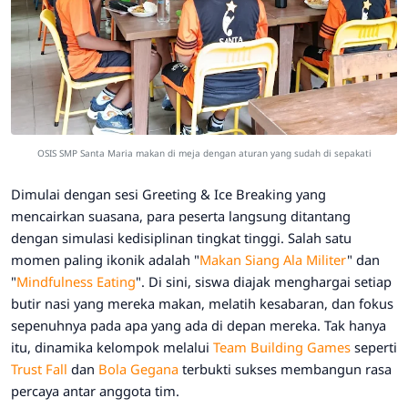
OSIS SMP Santa Maria makan di meja dengan aturan yang sudah di sepakati
​Dimulai dengan sesi Greeting & Ice Breaking yang
mencairkan suasana, para peserta langsung ditantang
dengan simulasi kedisiplinan tingkat tinggi. Salah satu
momen paling ikonik adalah "
Makan Siang Ala Militer
" dan
"
Mindfulness Eating
". Di sini, siswa diajak menghargai setiap
butir nasi yang mereka makan, melatih kesabaran, dan fokus
sepenuhnya pada apa yang ada di depan mereka.
Tak hanya
itu, dinamika kelompok melalui
Team Building Games
seperti
Trust Fall
dan
Bola Gegana
terbukti sukses membangun rasa
percaya antar anggota tim.