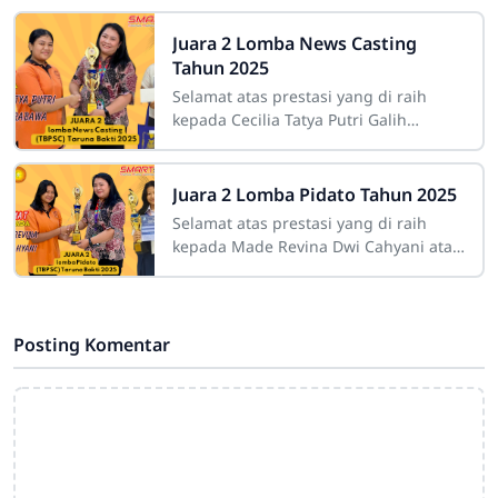
Juara 2 Lomba News Casting
Tahun 2025
Selamat atas prestasi yang di raih
kepada Cecilia Tatya Putri Galih
Prabawa atas prestasi yang diraih
mendapatkan juara 2 se Kota Bandung
pada lomba
Juara 2 Lomba Pidato Tahun 2025
Selamat atas prestasi yang di raih
kepada Made Revina Dwi Cahyani atas
prestasi yang diraih mendapatkan
juara 2 se Kota Bandung pada lomba
Posting Komentar